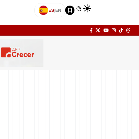
ES
|
EN