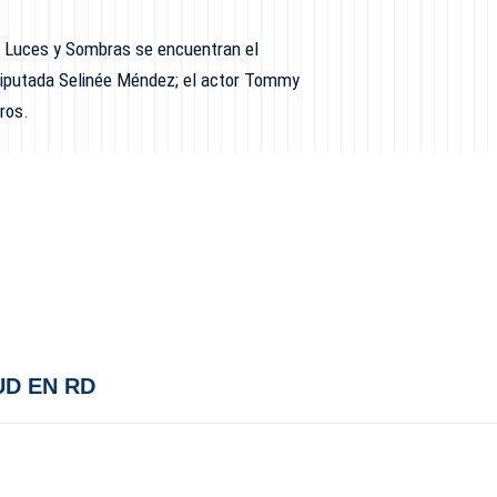
re Luces y Sombras se encuentran el
 diputada Selinée Méndez; el actor Tommy
tros.
UD EN RD