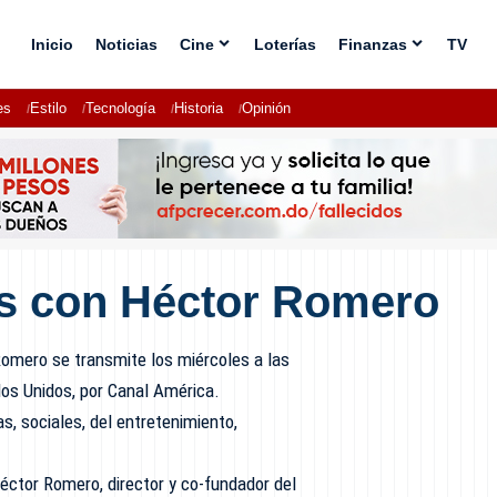
Inicio
Noticias
Cine
Loterías
Finanzas
TV
es
Estilo
Tecnología
Historia
Opinión
s con Héctor Romero
omero se transmite los miércoles a las
dos Unidos, por Canal América.
s, sociales, del entretenimiento,
Héctor Romero, director y co-fundador del