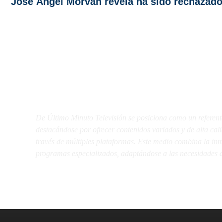
José Ángel Morván revela ha sido rechazado
De Último Minuto TV
De Último Minuto Televisión se posiciona como un referent
destacándose por ofrecer contenidos variados y de alta ca
través de múltiples plataformas. Este medio combina la inme
programas especializados, adaptándose a las necesidades d