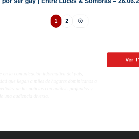
 por ser gay | Entre Luces & Sombras – 26.06.
1
2
Ver T
e en la comunicación informativa del país,
lidad que llegan a miles de hogares dominicanos a
diatez de las noticias con análisis profundos y
e una audiencia diversa.