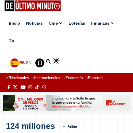
Inicio
Noticias
Cine
Loterías
Finanzas
TV
ES
|
EN
Nacionales
Internacionales
Economía
Entretenimiento
Deport
124 millones