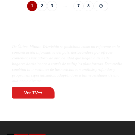
1
2
3
…
7
8
De Último Minuto TV
De Último Minuto Televisión se posiciona como un referente en la
comunicación informativa del país, destacándose por ofrecer
contenidos variados y de alta calidad que llegan a miles de
hogares dominicanos a través de múltiples plataformas. Este medio
combina la inmediatez de las noticias con análisis profundos y
programas especializados, adaptándose a las necesidades de una
audiencia diversa.
Ver TV