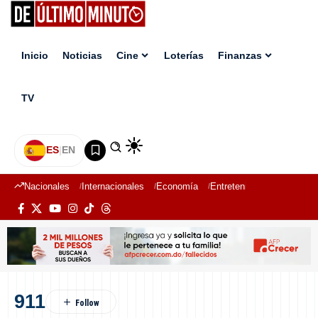
Inicio
Noticias
Cine
Loterías
Finanzas
TV
ES
|
EN
Nacionales
Internacionales
Economía
Entretenimiento
Deport
911