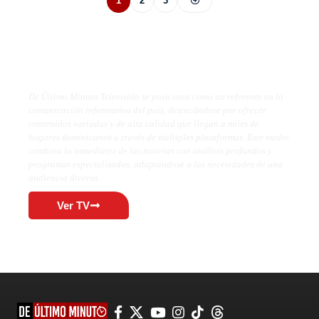
1
2
3
De Último Minuto TV
De Último Minuto Televisión se posiciona como un referente en la
comunicación informativa del país, destacándose por ofrecer
contenidos variados y de alta calidad que llegan a miles de
hogares dominicanos a través de múltiples plataformas. Este medio
combina la inmediatez de las noticias con análisis profundos y
programas especializados, adaptándose a las necesidades de una
audiencia diversa.
Ver TV