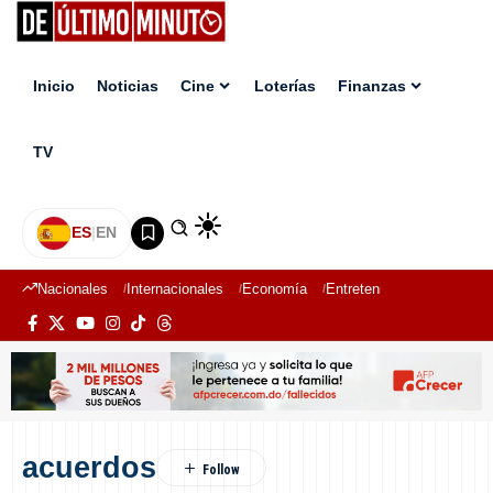
Inicio
Noticias
Cine
Loterías
Finanzas
TV
ES
|
EN
Nacionales
Internacionales
Economía
Entretenimiento
Deport
acuerdos