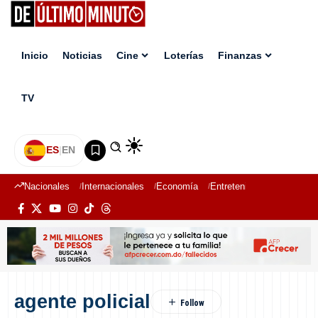
Inicio
Noticias
Cine
Loterías
Finanzas
TV
ES
|
EN
Nacionales
Internacionales
Economía
Entretenimiento
Deport
agente policial