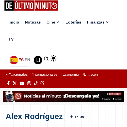
Inicio
Noticias
Cine
Loterías
Finanzas
TV
ES
|
EN
Nacionales
Internacionales
Economía
Entretenimiento
Deport
Alex Rodríguez