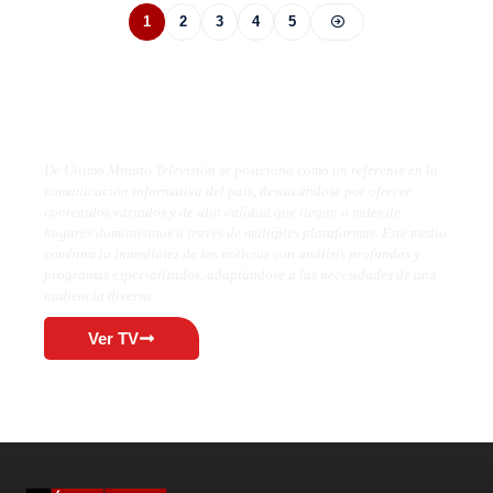
1
2
3
4
5
De Último Minuto TV
De Último Minuto Televisión se posiciona como un referente en la
comunicación informativa del país, destacándose por ofrecer
contenidos variados y de alta calidad que llegan a miles de
hogares dominicanos a través de múltiples plataformas. Este medio
combina la inmediatez de las noticias con análisis profundos y
programas especializados, adaptándose a las necesidades de una
audiencia diversa.
Ver TV