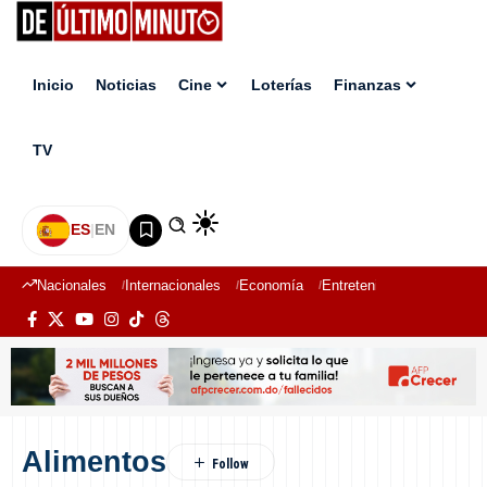
Inicio
Noticias
Cine
Loterías
Finanzas
TV
ES
|
EN
Nacionales
Internacionales
Economía
Entretenimiento
Deport
Alimentos