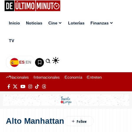
Inicio
Noticias
Cine
Loterías
Finanzas
TV
ES
|
EN
Nacionales
Internacionales
Economía
Entretenimiento
Deport
Alto Manhattan