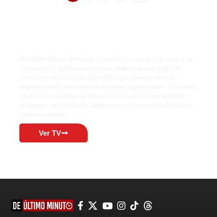
De Último Minuto TV
De Último Minuto Televisión se posiciona como un referente en la
comunicación informativa del país, destacándose por ofrecer
contenidos variados y de alta calidad que llegan a miles de
hogares dominicanos a través de múltiples plataformas. Este medio
combina la inmediatez de las noticias con análisis profundos y
programas especializados, adaptándose a las necesidades de una
audiencia diversa.
Ver TV