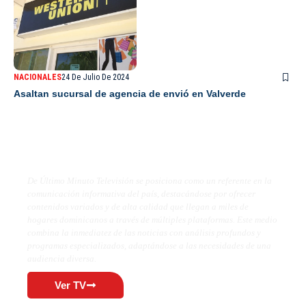
NACIONALES
24 De Julio De 2024
Asaltan sucursal de agencia de envió en Valverde
De Último Minuto TV
De Último Minuto Televisión se posiciona como un referente en la
comunicación informativa del país, destacándose por ofrecer
contenidos variados y de alta calidad que llegan a miles de
hogares dominicanos a través de múltiples plataformas. Este medio
combina la inmediatez de las noticias con análisis profundos y
programas especializados, adaptándose a las necesidades de una
audiencia diversa.
Ver TV