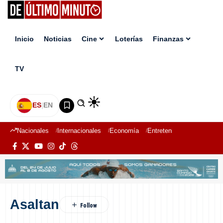
Inicio
Noticias
Cine
Loterías
Finanzas
TV
ES
|
EN
Nacionales
Internacionales
Economía
Entretenimiento
Deport
Asaltan