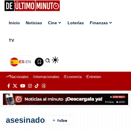
Inicio
Noticias
Cine
Loterías
Finanzas
TV
ES
|
EN
Nacionales
Internacionales
Economía
Entretenimiento
Deport
asesinado