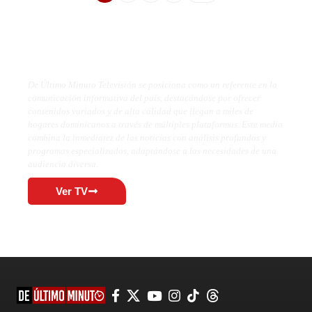
De Último Minuto TV
De Último Minuto Televisión se posiciona como un referente en la
comunicación informativa del país, destacándose por ofrecer
contenidos variados y de alta calidad que llegan a miles de
hogares dominicanos a través de múltiples plataformas. Este medio
combina la inmediatez de las noticias con análisis profundos y
programas especializados, adaptándose a las necesidades de una
audiencia diversa.
Ver TV