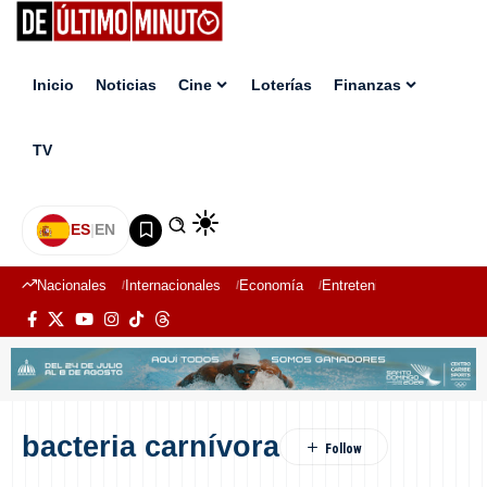
Inicio
Noticias
Cine
Loterías
Finanzas
TV
ES
|
EN
Nacionales
Internacionales
Economía
Entretenimiento
Deport
bacteria carnívora