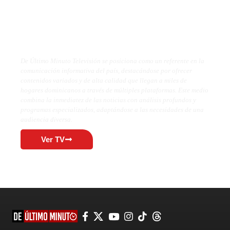
De Último Minuto TV
De Último Minuto Televisión se posiciona como un referente en la
comunicación informativa del país, destacándose por ofrecer
contenidos variados y de alta calidad que llegan a miles de
hogares dominicanos a través de múltiples plataformas. Este medio
combina la inmediatez de las noticias con análisis profundos y
programas especializados, adaptándose a las necesidades de una
audiencia diversa.
Ver TV