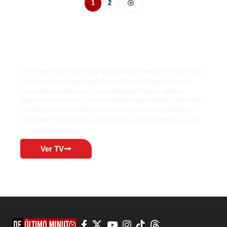
1
2
De Último Minuto TV
De Último Minuto Televisión se posiciona como un referente en la
comunicación informativa del país, destacándose por ofrecer
contenidos variados y de alta calidad que llegan a miles de
hogares dominicanos a través de múltiples plataformas. Este medio
combina la inmediatez de las noticias con análisis profundos y
programas especializados, adaptándose a las necesidades de una
audiencia diversa.
Ver TV