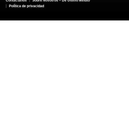
Contáctanos
Sobre Nosotros – De Último Minuto
Política de privacidad