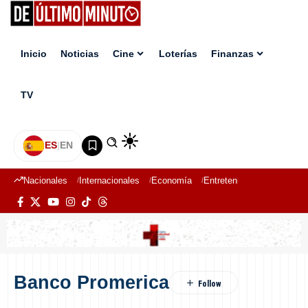
Inicio
Noticias
Cine
Loterías
Finanzas
TV
ES
|
EN
Nacionales
Internacionales
Economía
Entretenimiento
Deport
Banco Promerica