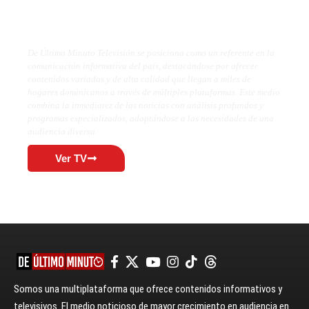
De Último Minuto TV
De Último Minuto Televisión se posiciona como un referente en la
comunicación informativa del país, destacándose por ofrecer
contenidos variados y de alta calidad que llegan a miles de
hogares dominicanos a través de múltiples plataformas. Este medio
combina la inmediatez de las noticias con análisis profundos y
programas especializados, adaptándose a las necesidades de una
audiencia diversa.
Ver TV
Somos una multiplataforma que ofrece contenidos informativos y
televisivos. El medio noticioso de mayor crecimiento en audiencia en