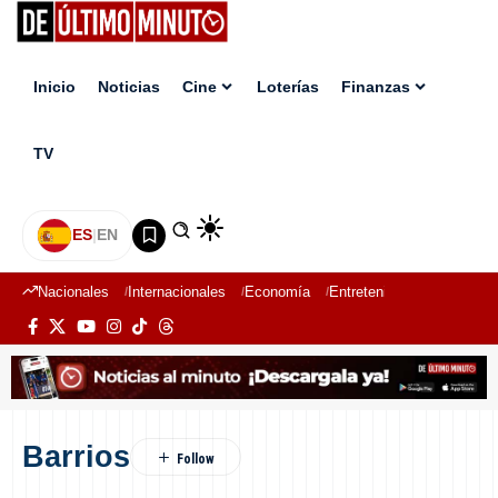
Inicio
Noticias
Cine
Loterías
Finanzas
TV
ES
|
EN
Nacionales
Internacionales
Economía
Entretenimiento
Deport
Barrios