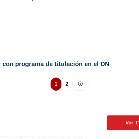
s con programa de titulación en el DN
1
2
Ver T
e en la comunicación informativa del país,