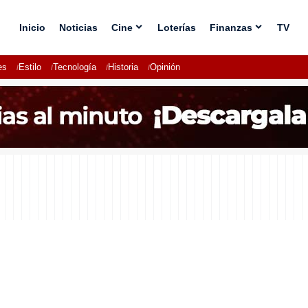
Inicio
Noticias
Cine
Loterías
Finanzas
TV
es
Estilo
Tecnología
Historia
Opinión