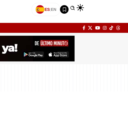
ES
|
EN