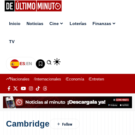
Inicio
Noticias
Cine
Loterías
Finanzas
TV
ES
|
EN
Nacionales
Internacionales
Economía
Entretenimiento
Deport
Cambridge