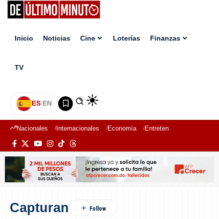
Inicio
Noticias
Cine
Loterías
Finanzas
TV
ES
|
EN
Nacionales
Internacionales
Economía
Entretenimiento
Deport
Capturan