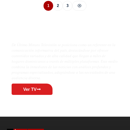
1
2
3
De Último Minuto TV
De Último Minuto Televisión se posiciona como un referente en la
comunicación informativa del país, destacándose por ofrecer
contenidos variados y de alta calidad que llegan a miles de
hogares dominicanos a través de múltiples plataformas. Este medio
combina la inmediatez de las noticias con análisis profundos y
programas especializados, adaptándose a las necesidades de una
audiencia diversa.
Ver TV