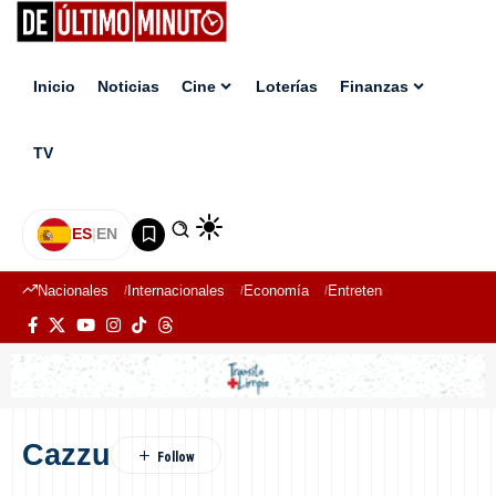
Inicio
Noticias
Cine
Loterías
Finanzas
TV
ES
|
EN
Nacionales
Internacionales
Economía
Entretenimiento
Deport
Cazzu