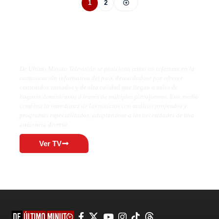
1
2
De Último Minuto TV
De Último Minuto Televisión se posiciona como un referente en la
comunicación informativa del país, destacándose por ofrecer
contenidos variados y de alta calidad que llegan a miles de
hogares dominicanos a través de múltiples plataformas. Este medio
combina la inmediatez de las noticias con análisis profundos y
programas especializados, adaptándose a las necesidades de una
audiencia diversa.
Ver TV