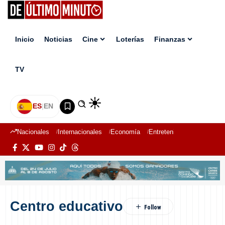
Inicio
Noticias
Cine
Loterías
Finanzas
TV
ES
|
EN
Nacionales
Internacionales
Economía
Entretenimiento
Deport
Centro educativo