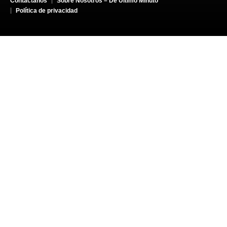
Contáctanos
Sobre Nosotros – De Último Minuto
Política de privacidad