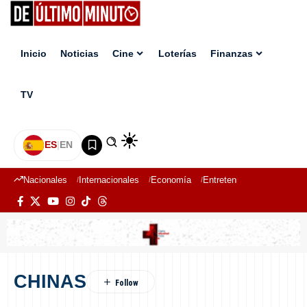
Inicio
Noticias
Cine
Loterías
Finanzas
TV
ES
|
EN
Nacionales
Internacionales
Economía
Entretenimiento
Deport
CHINAS