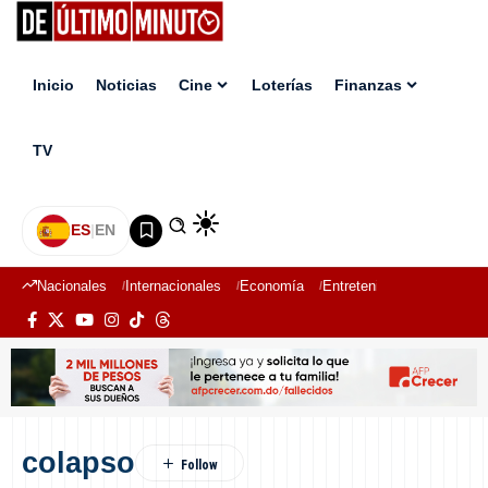
Inicio
Noticias
Cine
Loterías
Finanzas
TV
ES
|
EN
Nacionales
Internacionales
Economía
Entretenimiento
Deport
colapso