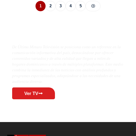
1
2
3
4
5
De Último Minuto TV
De Último Minuto Televisión se posiciona como un referente en la
comunicación informativa del país, destacándose por ofrecer
contenidos variados y de alta calidad que llegan a miles de
hogares dominicanos a través de múltiples plataformas. Este medio
combina la inmediatez de las noticias con análisis profundos y
programas especializados, adaptándose a las necesidades de una
audiencia diversa.
Ver TV