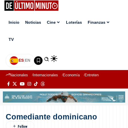
Inicio
Noticias
Cine
Loterías
Finanzas
TV
ES
|
EN
Nacionales
Internacionales
Economía
Entretenimiento
Deport
Comediante dominicano