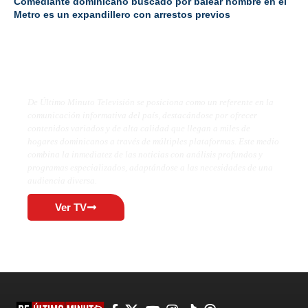
Comediante dominicano buscado por balear hombre en el
Metro es un expandillero con arrestos previos
De Último Minuto TV
De Último Minuto Televisión se posiciona como un referente en la
comunicación informativa del país, destacándose por ofrecer
contenidos variados y de alta calidad que llegan a miles de
hogares dominicanos a través de múltiples plataformas. Este medio
combina la inmediatez de las noticias con análisis profundos y
programas especializados, adaptándose a las necesidades de una
audiencia diversa.
Ver TV