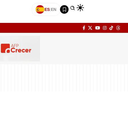
ES
|
EN