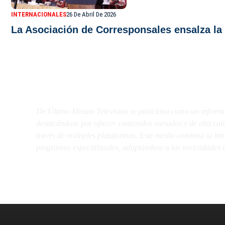
INTERNACIONALES
26 De Abril De 2026
La Asociación de Corresponsales ensalza la v
De Último Minuto TV
De Último Minuto Televisión se posiciona como un referent
destacándose por ofrecer contenidos variados y de alta ca
través de múltiples plataformas. Este medio combina la inme
programas especializados, adaptándose a las necesidades d