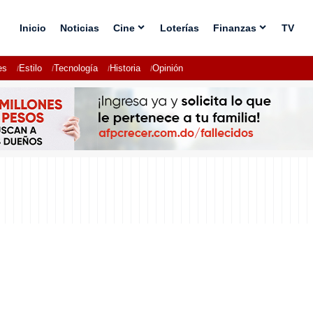
Inicio
Noticias
Cine
Loterías
Finanzas
TV
es
Estilo
Tecnología
Historia
Opinión