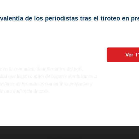
alentía de los periodistas tras el tiroteo en p
Ver T
e en la comunicación informativa del país,
lidad que llegan a miles de hogares dominicanos a
diatez de las noticias con análisis profundos y
e una audiencia diversa.