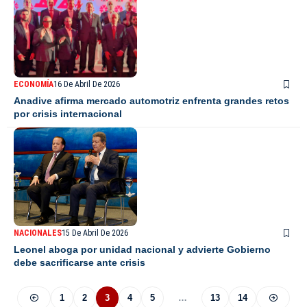
ECONOMÍA
16 De Abril De 2026
Anadive afirma mercado automotriz enfrenta grandes retos
por crisis internacional
NACIONALES
15 De Abril De 2026
Leonel aboga por unidad nacional y advierte Gobierno
debe sacrificarse ante crisis
1
2
3
4
5
…
13
14