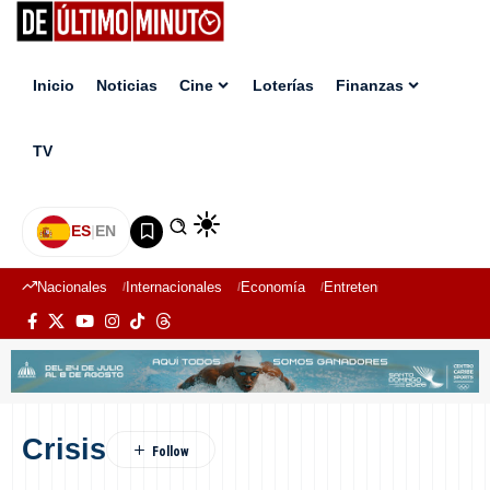
Inicio
Noticias
Cine
Loterías
Finanzas
TV
ES
|
EN
Nacionales
Internacionales
Economía
Entretenimiento
Deport
Crisis