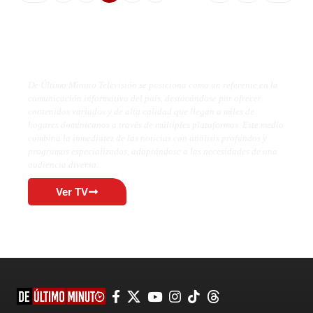
De Último Minuto TV
De Último Minuto Televisión se posiciona como un referente en la
comunicación informativa del país, destacándose por ofrecer
contenidos variados y de alta calidad que llegan a miles de
hogares dominicanos a través de múltiples plataformas. Este medio
combina la inmediatez de las noticias con análisis profundos y
programas especializados, adaptándose a las necesidades de una
audiencia diversa.
Ver TV