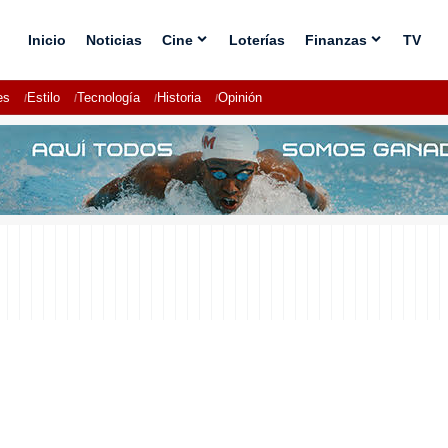
Inicio
Noticias
Cine
Loterías
Finanzas
TV
es
Estilo
Tecnología
Historia
Opinión