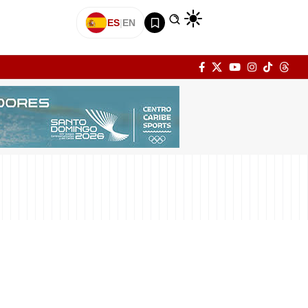
ES
|
EN