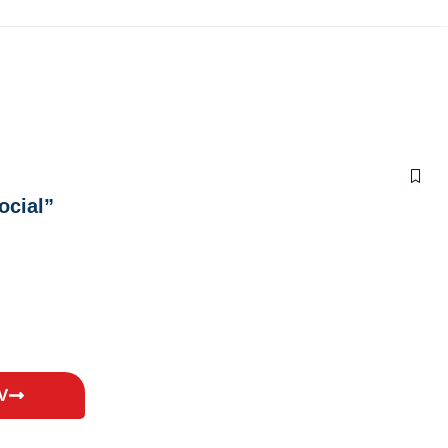
ocial”
V