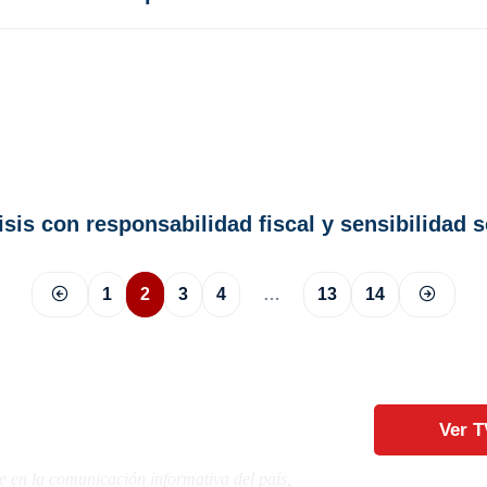
sis con responsabilidad fiscal y sensibilidad s
1
2
3
4
…
13
14
Ver T
e en la comunicación informativa del país,