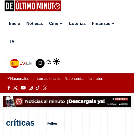
Inicio
Noticias
Cine
Loterías
Finanzas
TV
ES
|
EN
Nacionales
Internacionales
Economía
Entretenimiento
Deport
críticas