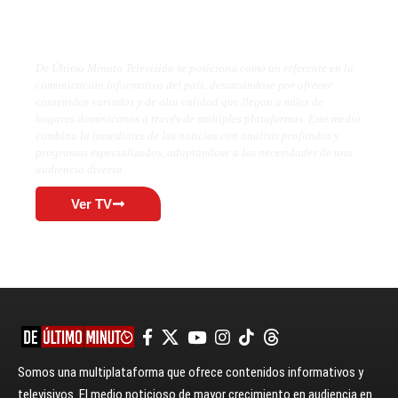
De Último Minuto TV
De Último Minuto Televisión se posiciona como un referente en la
comunicación informativa del país, destacándose por ofrecer
contenidos variados y de alta calidad que llegan a miles de
hogares dominicanos a través de múltiples plataformas. Este medio
combina la inmediatez de las noticias con análisis profundos y
programas especializados, adaptándose a las necesidades de una
audiencia diversa.
Ver TV
Somos una multiplataforma que ofrece contenidos informativos y
televisivos. El medio noticioso de mayor crecimiento en audiencia en