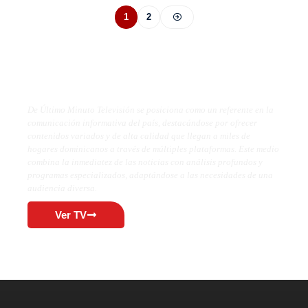
1
2
De Último Minuto TV
De Último Minuto Televisión se posiciona como un referente en la
comunicación informativa del país, destacándose por ofrecer
contenidos variados y de alta calidad que llegan a miles de
hogares dominicanos a través de múltiples plataformas. Este medio
combina la inmediatez de las noticias con análisis profundos y
programas especializados, adaptándose a las necesidades de una
audiencia diversa.
Ver TV