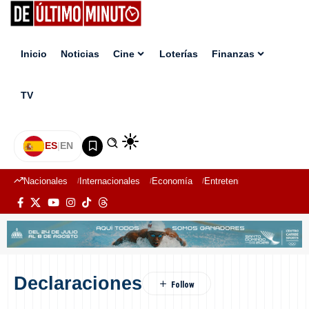
Inicio
Noticias
Cine
Loterías
Finanzas
TV
ES
|
EN
Nacionales
Internacionales
Economía
Entretenimiento
Deport
Declaraciones