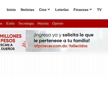
Inicio
Noticias
Cine
Loterías
Finanzas
TV
es
Estilo
Tecnología
Historia
Opinión