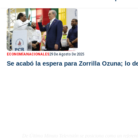
ECONOMÍA
NACIONALES
29 De Agosto De 2025
Se acabó la espera para Zorrilla Ozuna; lo d
De Último Minuto TV
De Último Minuto Televisión se posiciona como un referent