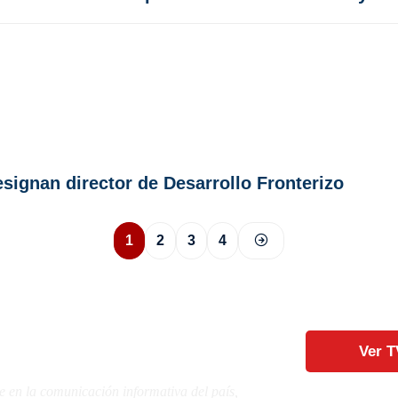
esignan director de Desarrollo Fronterizo
1
2
3
4
Ver T
e en la comunicación informativa del país,