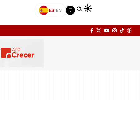
ES
|
EN