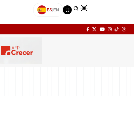
ES
|
EN