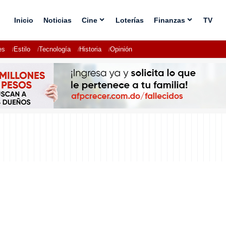
Inicio
Noticias
Cine
Loterías
Finanzas
TV
es
Estilo
Tecnología
Historia
Opinión