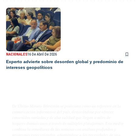
NACIONALES
16 De Abril De 2026
Experto advierte sobre desorden global y predominio de
intereses geopolíticos
De Último Minuto TV
De Último Minuto Televisión se posiciona como un referente en la
comunicación informativa del país, destacándose por ofrecer
contenidos variados y de alta calidad que llegan a miles de
hogares dominicanos a través de múltiples plataformas. Este medio
combina la inmediatez de las noticias con análisis profundos y
programas especializados, adaptándose a las necesidades de una