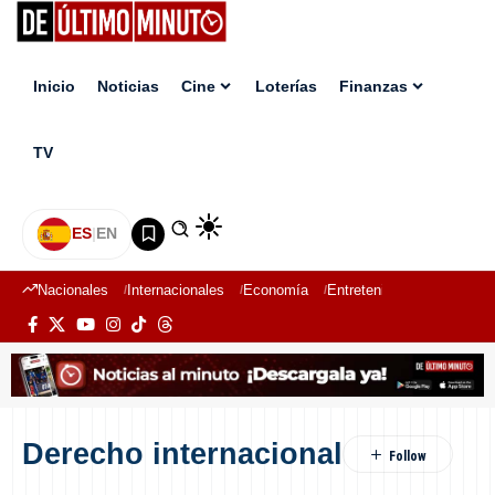
Inicio
Noticias
Cine
Loterías
Finanzas
TV
ES
|
EN
Nacionales
Internacionales
Economía
Entretenimiento
Deport
Derecho internacional