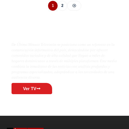
1
2
De Último Minuto TV
De Último Minuto Televisión se posiciona como un referente en la
comunicación informativa del país, destacándose por ofrecer
contenidos variados y de alta calidad que llegan a miles de
hogares dominicanos a través de múltiples plataformas. Este medio
combina la inmediatez de las noticias con análisis profundos y
programas especializados, adaptándose a las necesidades de una
audiencia diversa.
Ver TV