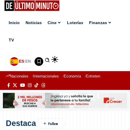
Inicio
Noticias
Cine
Loterías
Finanzas
TV
ES
|
EN
Nacionales
Internacionales
Economía
Entretenimiento
Deport
Destaca