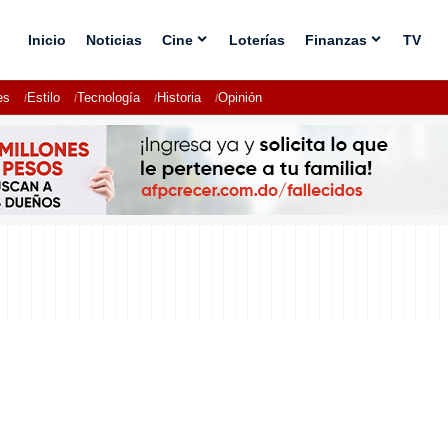
Inicio
Noticias
Cine
Loterías
Finanzas
TV
es
Estilo
Tecnología
Historia
Opinión