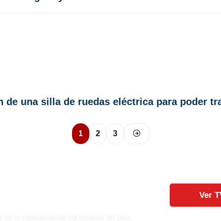
 de una silla de ruedas eléctrica para poder t
1
2
3
Ver T
e en la comunicación informativa del país,