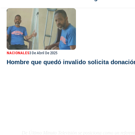
NACIONALES
3 De Abril De 2025
Hombre que quedó invalido solicita donación
De Último Minuto TV
De Último Minuto Televisión se posiciona como un referent