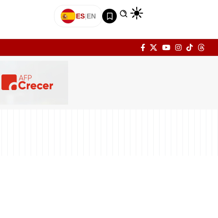
ES
|
EN