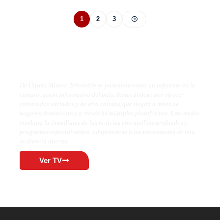
1
2
3
De Último Minuto TV
De Último Minuto Televisión se posiciona como un referente en la
comunicación informativa del país, destacándose por ofrecer
contenidos variados y de alta calidad que llegan a miles de
hogares dominicanos a través de múltiples plataformas. Este medio
combina la inmediatez de las noticias con análisis profundos y
programas especializados, adaptándose a las necesidades de una
audiencia diversa.
Ver TV