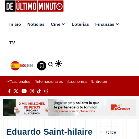
Inicio
Noticias
Cine
Loterías
Finanzas
TV
ES
|
EN
Nacionales
Internacionales
Economía
Entretenimiento
Deport
Eduardo Saint-hilaire