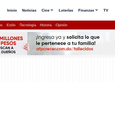
Inicio
Noticias
Cine
Loterías
Finanzas
TV
es
Estilo
Tecnología
Historia
Opinión