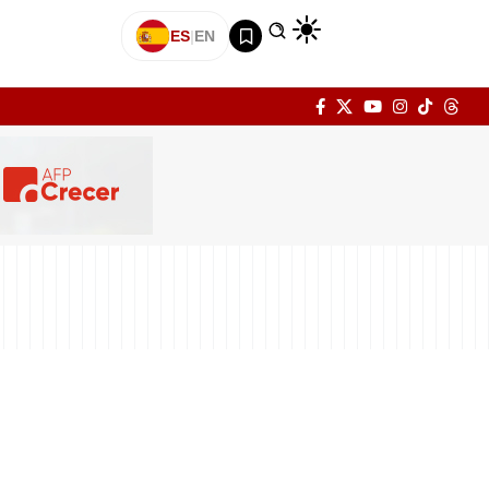
ES
|
EN