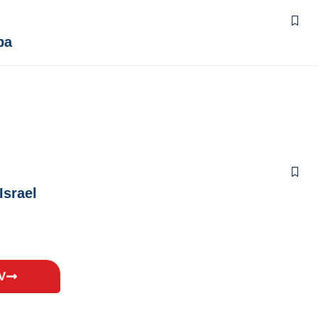
ba
Israel
V