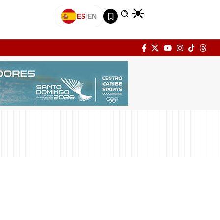
ES
|
EN