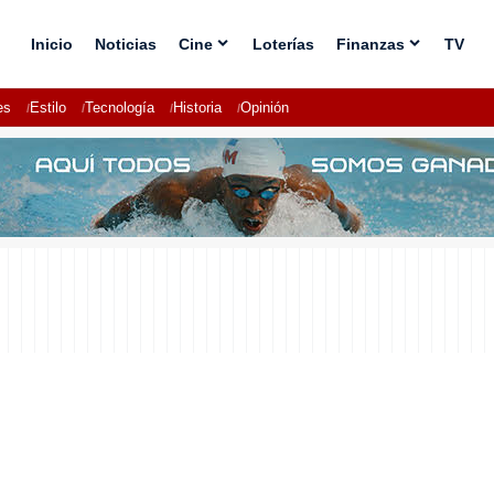
Inicio
Noticias
Cine
Loterías
Finanzas
TV
es
Estilo
Tecnología
Historia
Opinión