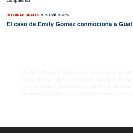
INTERNACIONALES
19 De Abril De 2026
El caso de Emily Gómez conmociona a Guatem
De Último Minuto TV
De Último Minuto Televisión se posiciona como un referent
destacándose por ofrecer contenidos variados y de alta ca
través de múltiples plataformas. Este medio combina la inme
programas especializados, adaptándose a las necesidades d