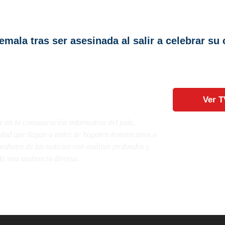
ala tras ser asesinada al salir a celebrar s
Ver T
e en la comunicación informativa del país,
lidad que llegan a miles de hogares dominicanos a
diatez de las noticias con análisis profundos y
e una audiencia diversa.