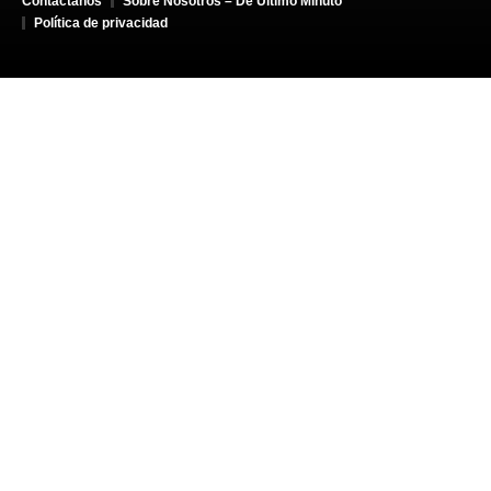
Contáctanos
Sobre Nosotros – De Último Minuto
Política de privacidad