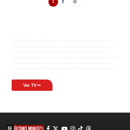
1
2
De Último Minuto TV
De Último Minuto Televisión se posiciona como un referente en la
comunicación informativa del país, destacándose por ofrecer
contenidos variados y de alta calidad que llegan a miles de
hogares dominicanos a través de múltiples plataformas. Este medio
combina la inmediatez de las noticias con análisis profundos y
programas especializados, adaptándose a las necesidades de una
audiencia diversa.
Ver TV