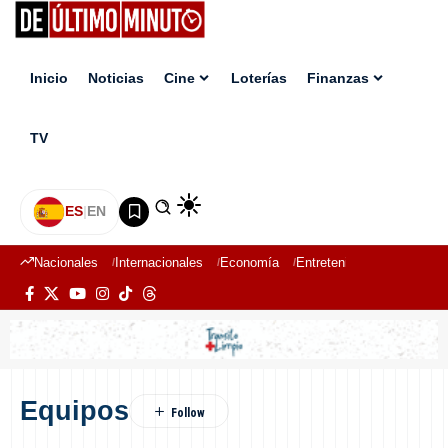
Inicio
Noticias
Cine
Loterías
Finanzas
TV
ES
|
EN
Nacionales
Internacionales
Economía
Entretenimiento
Deport
Equipos