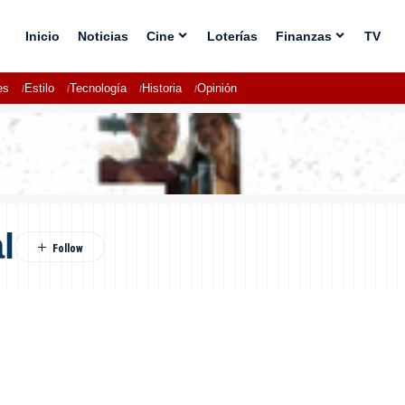
Inicio
Noticias
Cine
Loterías
Finanzas
TV
es
Estilo
Tecnología
Historia
Opinión
l