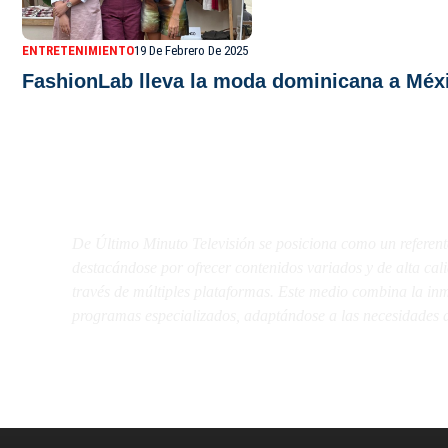
ENTRETENIMIENTO
19 De Febrero De 2025
FashionLab lleva la moda dominicana a Méxi
De Último Minuto TV
De Último Minuto Televisión se posiciona como un referent
destacándose por ofrecer contenidos variados y de alta ca
través de múltiples plataformas. Este medio combina la inme
programas especializados, adaptándose a las necesidades d