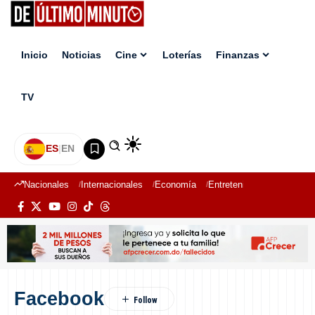
Inicio
Noticias
Cine
Loterías
Finanzas
TV
ES
|
EN
Nacionales
Internacionales
Economía
Entretenimiento
Deport
Facebook