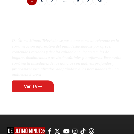
1
2
3
…
8
9
De Último Minuto TV
De Último Minuto Televisión se posiciona como un referente en la
comunicación informativa del país, destacándose por ofrecer
contenidos variados y de alta calidad que llegan a miles de
hogares dominicanos a través de múltiples plataformas. Este medio
combina la inmediatez de las noticias con análisis profundos y
programas especializados, adaptándose a las necesidades de una
audiencia diversa.
Ver TV