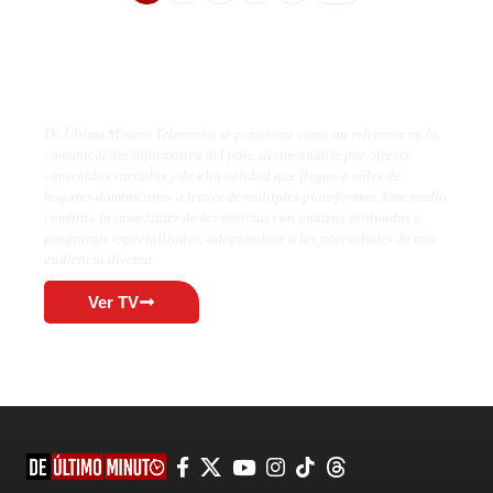
De Último Minuto TV
De Último Minuto Televisión se posiciona como un referente en la
comunicación informativa del país, destacándose por ofrecer
contenidos variados y de alta calidad que llegan a miles de
hogares dominicanos a través de múltiples plataformas. Este medio
combina la inmediatez de las noticias con análisis profundos y
programas especializados, adaptándose a las necesidades de una
audiencia diversa.
Ver TV