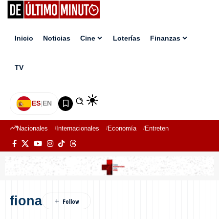
Inicio
Noticias
Cine
Loterías
Finanzas
TV
ES
|
EN
Nacionales
Internacionales
Economía
Entretenimiento
Deport
fiona