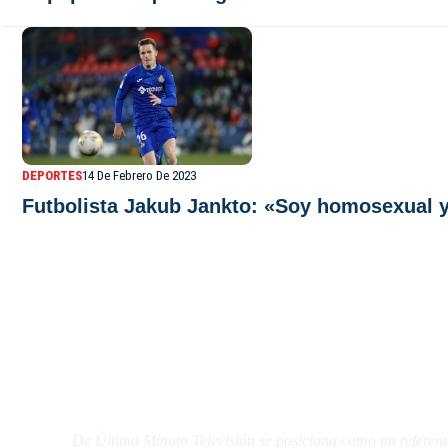
DEPORTES
14 De Febrero De 2023
Futbolista Jakub Jankto: «Soy homosexual 
De Último Minuto TV
De Último Minuto Televisión se posiciona como un referent