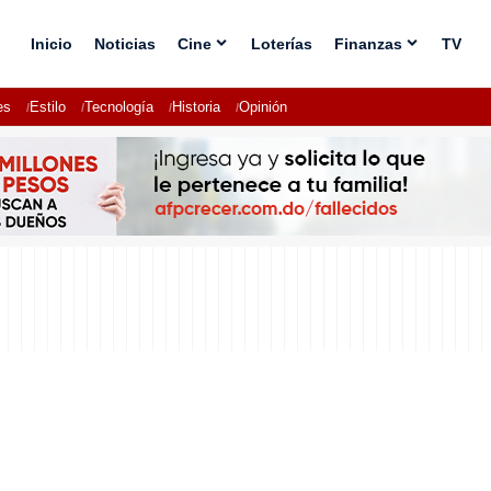
Inicio
Noticias
Cine
Loterías
Finanzas
TV
es
Estilo
Tecnología
Historia
Opinión