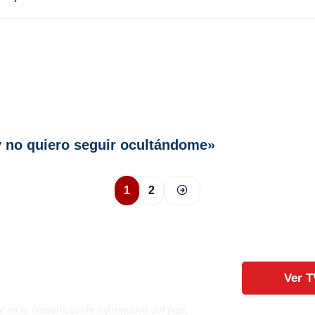
y no quiero seguir ocultándome»
1
2
Ver T
e en la comunicación informativa del país,