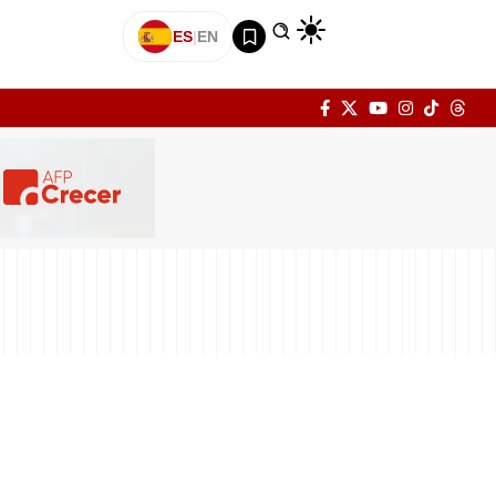
ES
|
EN