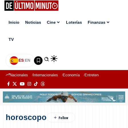
Inicio
Noticias
Cine
Loterías
Finanzas
TV
ES
|
EN
Nacionales
Internacionales
Economía
Entretenimiento
Deport
horoscopo