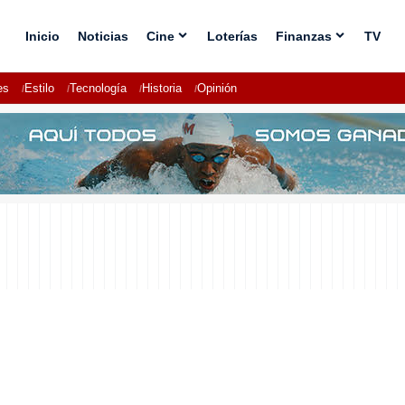
Inicio
Noticias
Cine
Loterías
Finanzas
TV
es
Estilo
Tecnología
Historia
Opinión