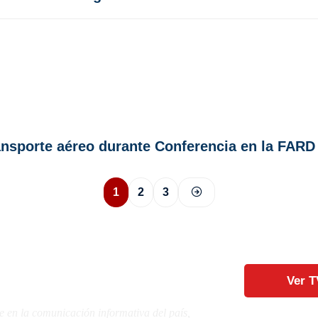
ransporte aéreo durante Conferencia en la FARD
1
2
3
Ver T
e en la comunicación informativa del país,