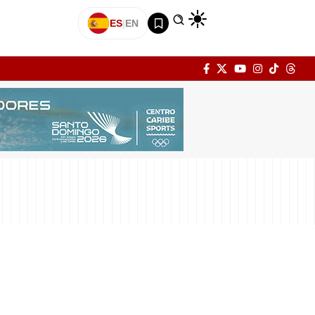
ES
|
EN