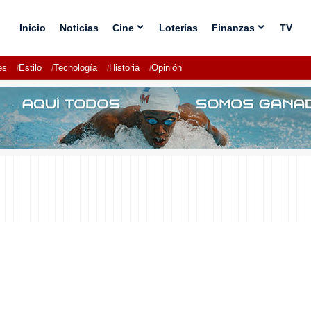
Inicio
Noticias
Cine
Loterías
Finanzas
TV
es
Estilo
Tecnología
Historia
Opinión