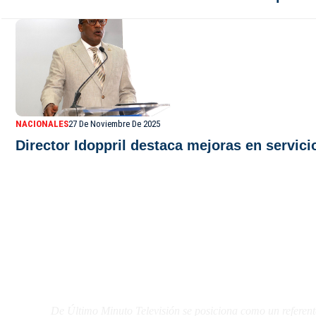
NACIONALES
27 De Noviembre De 2025
Director Idoppril destaca mejoras en servici
De Último Minuto TV
De Último Minuto Televisión se posiciona como un referent