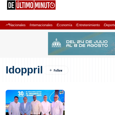
Nacionales
Internacionales
Economía
Entretenimiento
Deport
Idoppril