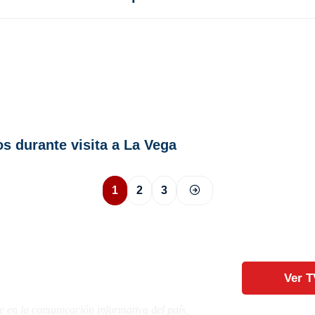
os durante visita a La Vega
1
2
3
Ver T
e en la comunicación informativa del país,