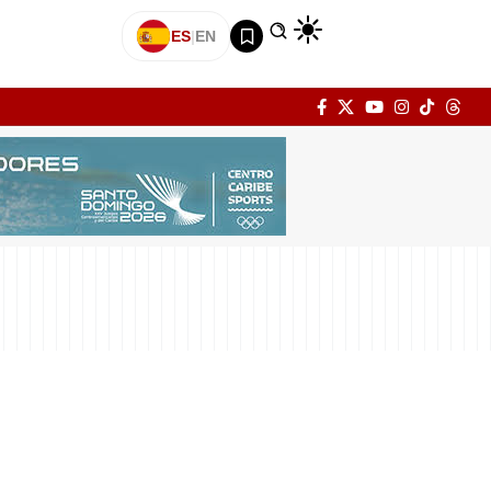
ES
|
EN