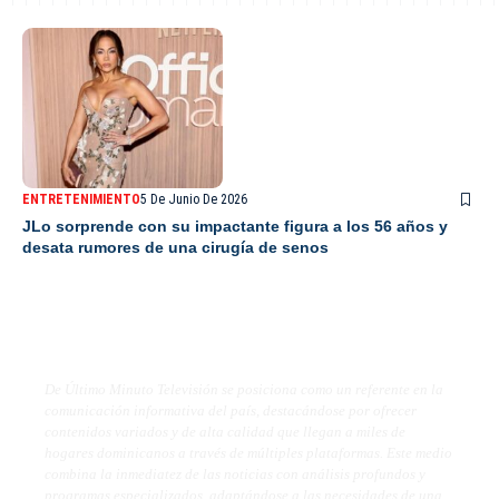
ENTRETENIMIENTO
5 De Junio De 2026
JLo sorprende con su impactante figura a los 56 años y
desata rumores de una cirugía de senos
De Último Minuto TV
De Último Minuto Televisión se posiciona como un referente en la
comunicación informativa del país, destacándose por ofrecer
contenidos variados y de alta calidad que llegan a miles de
hogares dominicanos a través de múltiples plataformas. Este medio
combina la inmediatez de las noticias con análisis profundos y
programas especializados, adaptándose a las necesidades de una