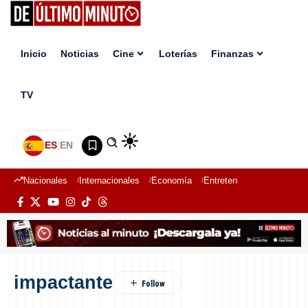
Inicio
Noticias
Cine
Loterías
Finanzas
TV
ES
|
EN
Nacionales
Internacionales
Economía
Entretenimiento
Deport
impactante