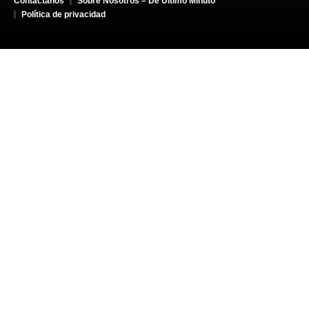
Contáctanos
Sobre Nosotros – De Último Minuto
Política de privacidad