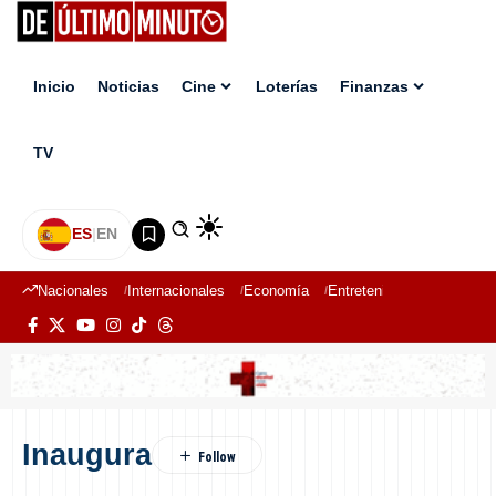
Inicio
Noticias
Cine
Loterías
Finanzas
TV
ES
|
EN
Nacionales
Internacionales
Economía
Entretenimiento
Deport
Inaugura