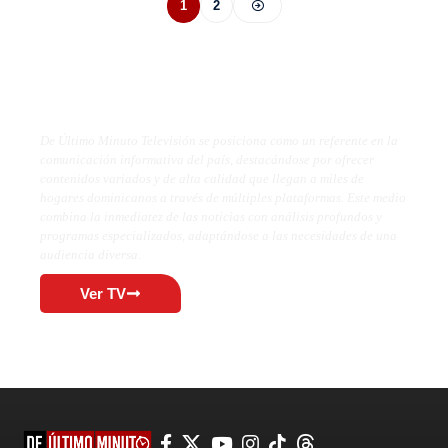
1
2
De Último Minuto TV
De Último Minuto Televisión se posiciona como un referente en la
comunicación informativa del país, destacándose por ofrecer
contenidos variados y de alta calidad que llegan a miles de
hogares dominicanos a través de múltiples plataformas. Este medio
combina la inmediatez de las noticias con análisis profundos y
programas especializados, adaptándose a las necesidades de una
audiencia diversa.
Ver TV