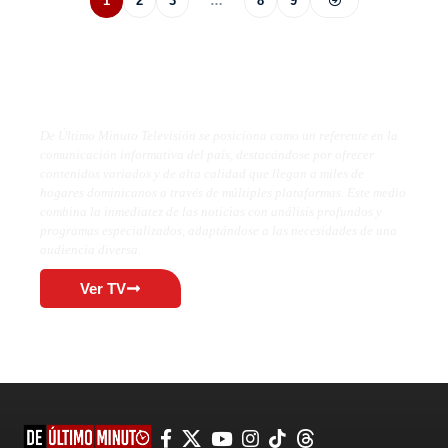
1
2
3
…
8
9
De Último Minuto TV
De Último Minuto Televisión se posiciona como un referente en la
comunicación informativa del país, destacándose por ofrecer
contenidos variados y de alta calidad que llegan a miles de
hogares dominicanos a través de múltiples plataformas. Este medio
combina la inmediatez de las noticias con análisis profundos y
programas especializados, adaptándose a las necesidades de una
audiencia diversa.
Ver TV