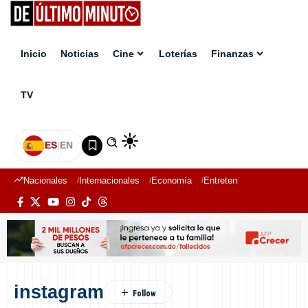
Inicio
Noticias
Cine
Loterías
Finanzas
TV
ES
|
EN
Nacionales
Internacionales
Economía
Entretenimiento
Deport
instagram