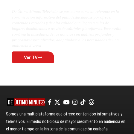
De Último Minuto Televisión se posiciona como un referente en la
comunicación informativa del país, destacándose por ofrecer
contenidos variados y de alta calidad que llegan a miles de
hogares dominicanos a través de múltiples plataformas. Este medio
combina la inmediatez de las noticias con análisis profundos y
programas especializados, adaptándose a las necesidades de una
audiencia diversa.
Ver TV
Somos una multiplataforma que ofrece contenidos informativos y
televisivos. El medio noticioso de mayor crecimiento en audiencia en
el menor tiempo en la historia de la comunicación caribeña.