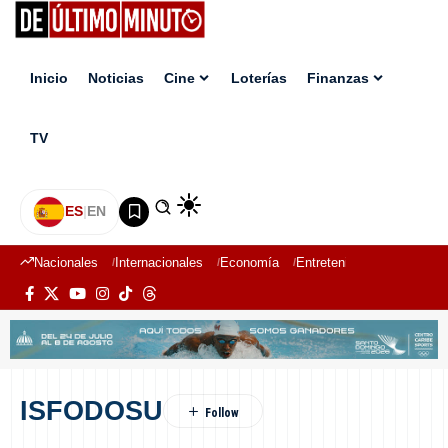
Inicio
Noticias
Cine
Loterías
Finanzas
TV
ES
|
EN
Nacionales
Internacionales
Economía
Entretenimiento
Deport
ISFODOSU