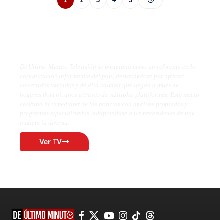
1
2
3
4
5
De Último Minuto TV
De Último Minuto Televisión se posiciona como un referente en la
comunicación informativa del país, destacándose por ofrecer
contenidos variados y de alta calidad que llegan a miles de
hogares dominicanos a través de múltiples plataformas. Este medio
combina la inmediatez de las noticias con análisis profundos y
programas especializados, adaptándose a las necesidades de una
audiencia diversa.
Ver TV