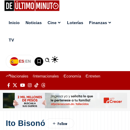
Inicio
Noticias
Cine
Loterías
Finanzas
TV
ES
|
EN
Nacionales
Internacionales
Economía
Entretenimiento
Deport
Ito Bisonó