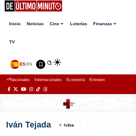
Inicio
Noticias
Cine
Loterías
Finanzas
TV
ES
|
EN
Nacionales
Internacionales
Economía
Entretenimiento
Deport
Iván Tejada