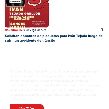
NACIONALES
30 De Mayo De 2026
Solicitan donantes de plaquetas para Iván Tejada luego de
sufrir un accidente de tránsito
De Último Minuto TV
De Último Minuto Televisión se posiciona como un referente en la
comunicación informativa del país, destacándose por ofrecer
contenidos variados y de alta calidad que llegan a miles de
hogares dominicanos a través de múltiples plataformas. Este medio
combina la inmediatez de las noticias con análisis profundos y
programas especializados, adaptándose a las necesidades de una
audiencia diversa.
Ver TV