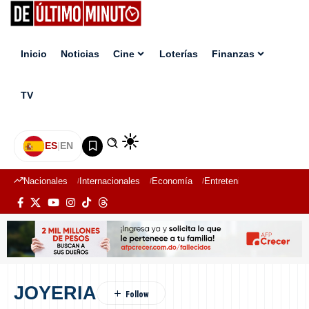
Inicio
Noticias
Cine
Loterías
Finanzas
TV
ES
|
EN
Nacionales
Internacionales
Economía
Entretenimiento
Deport
JOYERIA