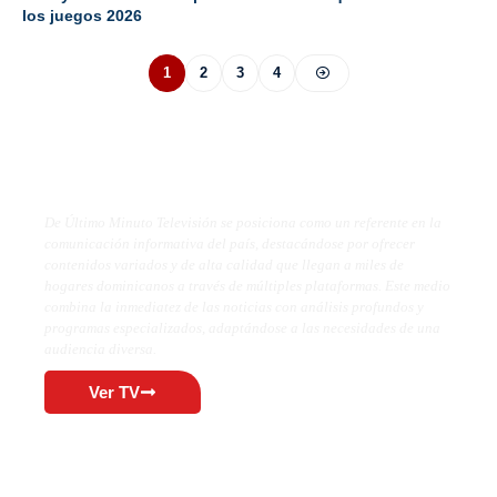
los juegos 2026
1
2
3
4
De Último Minuto TV
De Último Minuto Televisión se posiciona como un referente en la
comunicación informativa del país, destacándose por ofrecer
contenidos variados y de alta calidad que llegan a miles de
hogares dominicanos a través de múltiples plataformas. Este medio
combina la inmediatez de las noticias con análisis profundos y
programas especializados, adaptándose a las necesidades de una
audiencia diversa.
Ver TV