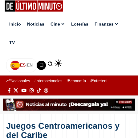
Inicio
Noticias
Cine
Loterías
Finanzas
TV
ES
|
EN
Nacionales
Internacionales
Economía
Entretenimiento
Deport
Juegos Centroamericanos y
del Caribe